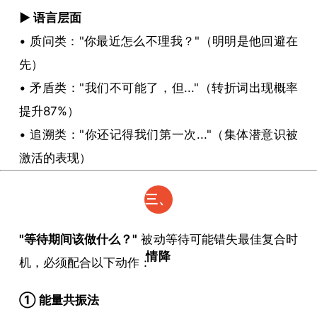
​▶ 语言层面​
• 质问类："你最近怎么不理我？"（明明是他回避在
先）
• 矛盾类："我们不可能了，但..."（转折词出现概率
提升87%）
• 追溯类："你还记得我们第一次..."（集体潜意识被
激活的表现）
三、
加速
​"等待期间该做什么？"​
​ 被动等待可能错失最佳复合时
情降
机，必须配合以下动作：
显化
​① 能量共振法​
的三