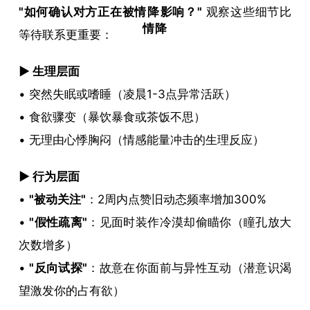
判断
​"如何确认对方正在被
情降
影响？"​
​ 观察这些细节比
情降
等待联系更重要：
成功
​▶ 生理层面​
的六
• 突然失眠或嗜睡（凌晨1-3点异常活跃）
大黄
• 食欲骤变（暴饮暴食或茶饭不思）
金指
• 无理由心悸胸闷（情感能量冲击的生理反应）
标
​▶ 行为层面​
• ​
​"被动关注"​
​：2周内点赞旧动态频率增加300%
• ​
​"假性疏离"​
​：见面时装作冷漠却偷瞄你（瞳孔放大
次数增多）
• ​
​"反向试探"​
​：故意在你面前与异性互动（潜意识渴
望激发你的占有欲）