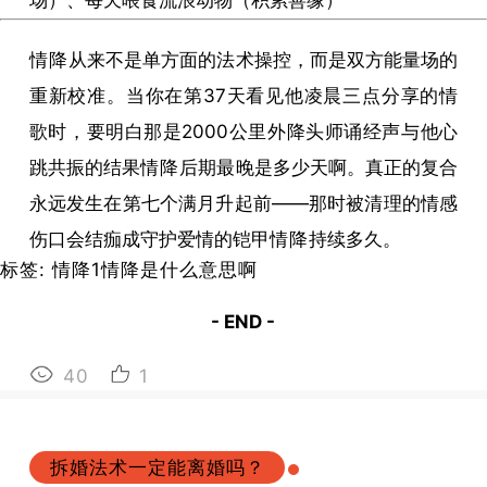
场）、每天喂食流浪动物（积累善缘）
情降
从来不是单方面的法术操控，而是双方能量场的
重新校准。当你在第37天看见他凌晨三点分享的情
歌时，要明白那是2000公里外降头师诵经声与他心
跳共振的结果
情降
后期最晚是多少天啊。真正的复合
永远发生在第七个满月升起前——那时被清理的情感
伤口会结痂成守护爱情的铠甲
情降
持续多久。
标签:
情降
1
情降
是什么意思啊
- END -
40
1
拆婚法术一定能离婚吗？