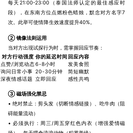
每天21:00-23:00（泰国法师认定的最佳感应时
个核
段），在东南方位点燃粉色蜡烛，默念对方名字7
心策
次。此举可使
情降
生效速度提升40%。
略
​② 镜像法则运用​
当对方出现试探行为时，需掌握回应节奏：
对方行动强度
你的延迟时间
回应内容
点赞/浏览动态
6-8小时
发美食照
询问日常小事
20-30分钟
简短幽默
深夜情感话题
立即回应
感性共鸣
​③ 磁场强化禁忌​
• 绝对禁止：剪头发（切断情感链接）、吃牛肉（阻
碍能量流动）
• 必须执行：周三/周五穿红色内衣（增强爱情磁