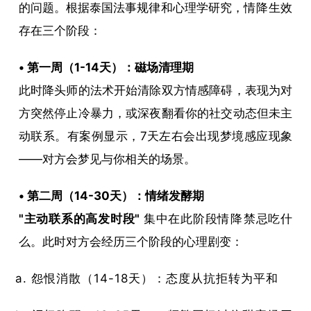
生效
的问题。根据泰国法事规律和心理学研究，
情降
生效
的时
存在三个阶段：
间窗
​• 第一周（1-14天）：磁场清理期​
口：
此时降头师的法术开始清除双方情感障碍，表现为对
为什
方突然停止冷暴力，或深夜翻看你的社交动态但未主
动联系。有案例显示，7天左右会出现梦境感应现象
么需
——对方会梦见与你相关的场景。
要
14
​• 第二周（14-30天）：情绪发酵期​
​"主动联系的高发时段"​
​ 集中在此阶段
情降
禁忌吃什
天起
么。此时对方会经历三个阶段的心理剧变：
效？
怨恨消散（14-18天）：态度从抗拒转为平和