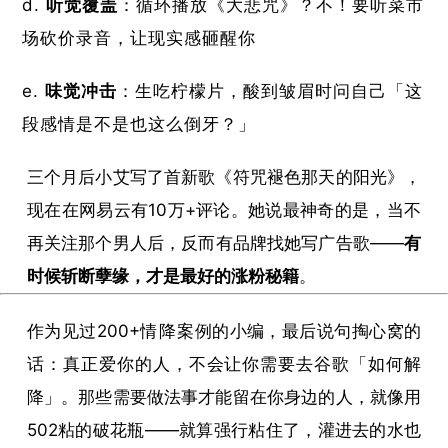
​听觉覆盖​
​：循环播放《
大悲咒
》？不！要听菜市
场砍价录音，让现实感砸醒你
​味觉冲击​
​：生吃柠檬片，酸到皱眉时问自己「这
段感情是不是也这么倒牙？」
三个月后小艾写了首新歌《符咒褪色那天的阳光》，
现在在网易云有10万+评论。她说最神奇的是，当不
再关注那个男人后，反而有品牌找她写广告歌——​
​有
时候斩断孽缘，才是最好的涨粉秘籍​
​。
作为见过200+
情降
案例的小编，最后说句掏心窝的
话：真正爱你的人，不会让你需要去谷歌「如何解
降」。那些需要做法事才能留在你身边的人，就像用
502粘的破花瓶——就算强行粘住了，灌进去的水也