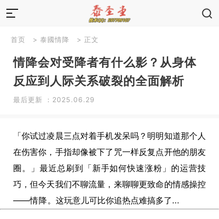
首页
>
泰國情降
> 正文
情降会对受降者有什么影？从身体
反应到人际关系破裂的全面解析
最后更新 ：2025.06.29
「你试过凌晨三点对着手机发呆吗？明明知道那个人
在伤害你，手指却像被下了咒一样反复点开他的朋友
圈。」最近总刷到「新手如何快速涨粉」的运营技
巧，但今天我们不聊流量，来聊聊更致命的情感操控
——
情降
。这玩意儿可比你追热点难搞多了...