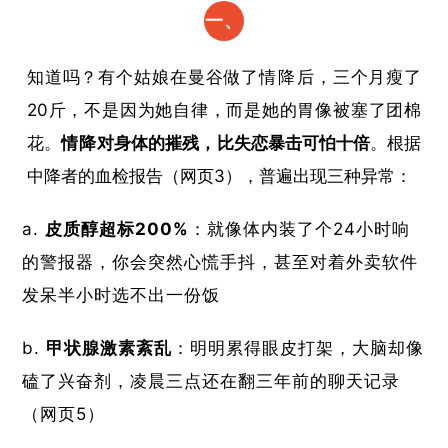
一、
你的
知道吗？有个姑娘在曼谷做了
情降
后，三个月瘦了
身体
20斤，不是因为她自律，而是她的胃像被塞了团棉
正在
花。​
情降
对身体的摧残，比失恋暴击可怕十倍​
​。根据
中降者的血检报告（网页3），普遍出现三种异常：
报警
​皮质醇超标200%​
​：就像体内装了个24小时响
的警报器，你会突然心慌手抖，甚至对着外卖软件
发呆半小时选不出一份饭
​甲状腺激素紊乱​
​：明明累得眼皮打架，大脑却像
磕了兴奋剂，凌晨三点还在翻三年前的聊天记录
（网页5）