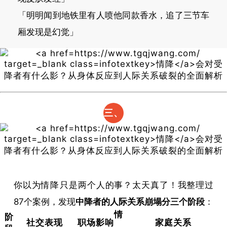
「明明闻到地铁里有人喷他同款香水，追了三节车
厢发现是幻觉」
三、
人际
关系
毁灭
你以为
情降
只是两个人的事？太天真了！我整理过
路线
87个案例，发现​
​中降者的人际关系崩塌分三个阶段​
​：
图
情
阶
社交表现
职场影响
家庭关系