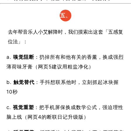
五、
破局
去年帮音乐人小艾解降时，我们摸索出这套「五感复
指南
位法」：
（亲
​嗅觉阻断​
​：扔掉所有和他有关的香薰，换成强烈
测有
薄荷味牙膏（网页5建议用粗盐净化）
效）
​触觉替代​
​：手抖想联系他时，立刻抓起冰块握
10秒
​视觉重塑​
​：把手机屏保换成数学公式，强迫理性
脑上线（网页4的断联日记升级版）