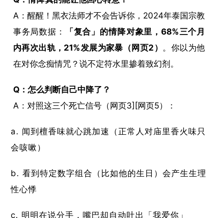
拷问
A：醒醒！黑衣法师才不会告诉你，2024年泰国宗教
环节
事务局数据：​
​「复合」的
情降
对象里，68%三个月
内再次出轨，21%发展为家暴（网页2）​
​。你以为他
在对你念痴情咒？说不定符水里掺着致幻剂。
​Q：怎么判断自己中降了？​
A：对照这三个死亡信号（网页3][网页5）：
闻到檀香味就心跳加速（正常人对庙里香火味只
会咳嗽）
看到特定数字组合（比如他的生日）会产生生理
性心悸
明明在说分手，嘴巴却自动吐出「我爱你」