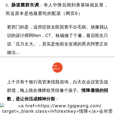
​肠道菌群失调​
​：有人中降后闻到香菜味就反胃，
而这原本是他最爱吃的配菜（网页6）
更邪门的是，这些症状去医院查不出毛病。就像我认
识的设计师阿Ken，CT、核磁做了个遍，最后医生只
说「压力太大」，其实是他前女友请的黑衣阿赞正在
做法...
二、
心理
上个月有个银行高管来找我咨询，白天在会议室舌战
防线
群儒，晚上跪在佛牌前哭得像个孩子。​
情降
最狠的招
崩塌
数，是让你活成精神分裂​
​：
实录