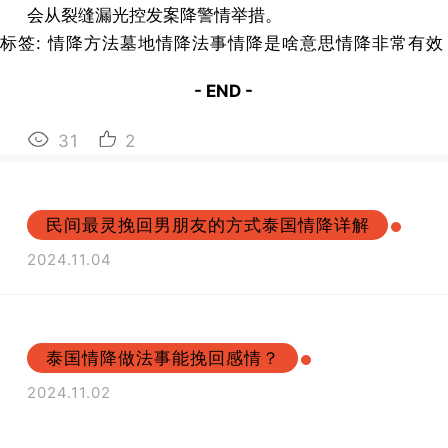
会从裂缝漏光控发案降警情举措。
标签:
情降
方法墓地
情降
法事
情降
是啥意思
情降
非常有效
- END -
31
2
民间最灵挽回男朋友的方式泰国情降详解
2024.11.04
泰国情降做法事能挽回感情？
2024.11.02