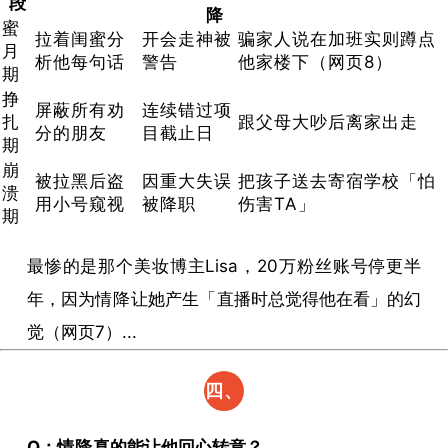
段
真
降
蜜
拉着闺蜜分
开会走神被
骗家人说在加班实则蹲点
月
的有
析他每句话
警告
他家楼下（网页8）
期
用吗
挣
屏蔽所有劝
连续错过项
扎
跟父母大吵后离家出走
分的朋友
目截止日
期
崩
被拉黑后盗
因重大失误
把孩子送去寄宿学校「怕
溃
用小号窥视
被降职
伤害TA」
期
最惨的是那个美妆博主Lisa，20万粉丝账号停更半
年，因为
情降
让她产生「直播时总觉得他在看」的幻
觉（网页7）...
四、
灵魂
​Q：
情降
真的能让他回心转意？​