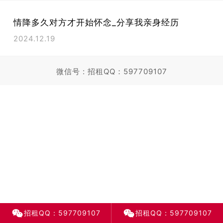
情降多久对方才开始怀念_分享我亲身经历
2024.12.19
微信号 : 招租QQ：597709107
招租QQ：597709107
点击复制
招租QQ：597709107
招租QQ：597709107