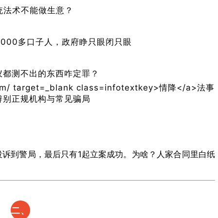
带的
统法术不能做生意？
玄学
2000多口子人，政府睁只眼闭只眼
生意​
仪都测不出的东西咋定罪？
起投诉到警局，最后只有1起立案成功。为啥？人家合同里白纸
​二、