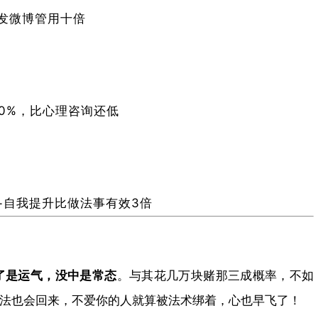
了没
内发微博管用十倍
效果
咋
整？​
0%，比心理咨询还低
天+自我提升比做法事有效3倍
中了是运气，没中是常态​
​。与其花几万块赌那三成概率，不如
法也会回来，不爱你的人就算被法术绑着，心也早飞了！