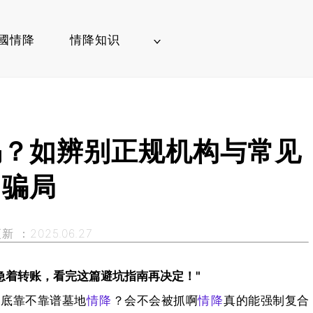
國情降
情降知识
吗？如辨别正规机构与常见
骗局
 ：2025.06.27
着转账，看完这篇避坑指南再决定！"​
到底靠不靠谱墓地
情降
？会不会被抓啊
情降
真的能强制复合