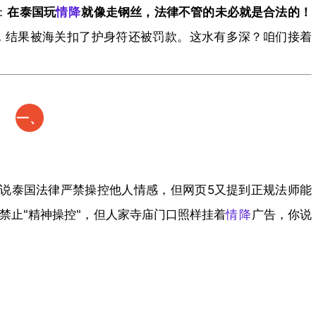
​
​在泰国玩
情降
就像走钢丝，法律不管的未必就是合法的！​
，结果被海关扣了护身符还被罚款。这水有多深？咱们接着
​一、
法律
迷
说泰国法律严禁操控他人情感，但网页5又提到正规法师能
局：
禁止"精神操控"，但人家寺庙门口照样挂着
情降
广告，你说
游走
在灰
色地