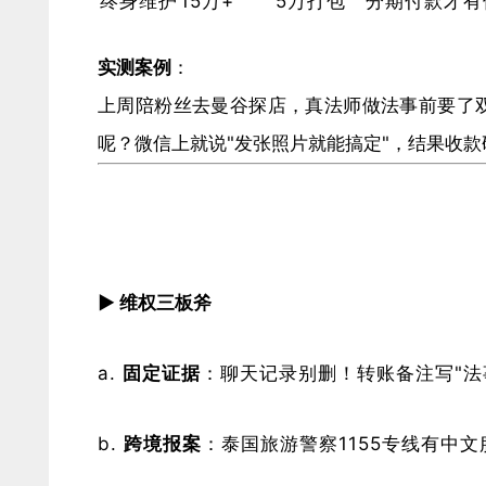
终身维护
15万+
5万打包
分期付款才有
​实测案例​
​：
上周陪粉丝去曼谷探店，真法师做法事前要了
呢？微信上就说"发张照片就能搞定"，结果收
​▶ 维权三板斧​
​固定证据​
​：聊天记录别删！转账备注写"法
​跨境报案​
​：泰国旅游警察1155专线有中