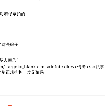
演对着绿幕拍的
绝对是骗子
尽力而为"