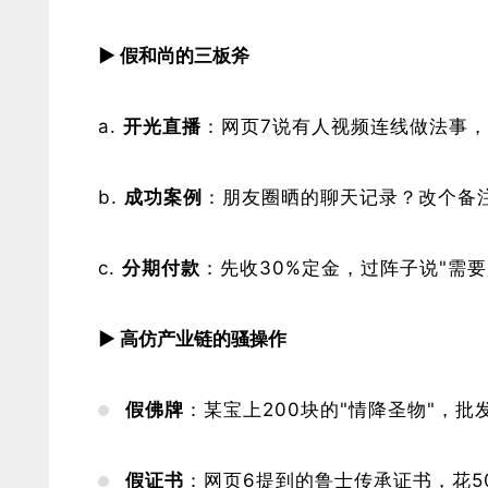
​▶ 假和尚的三板斧​
​开光直播​
​：网页7说有人视频连线做法事，
​成功案例​
​：朋友圈晒的聊天记录？改个备
​分期付款​
​：先收30%定金，过阵子说"需
​▶ 高仿产业链的骚操作​
​假佛牌​
​：某宝上200块的"
情降
圣物"，批
​假证书​
​：网页6提到的鲁士传承证书，花