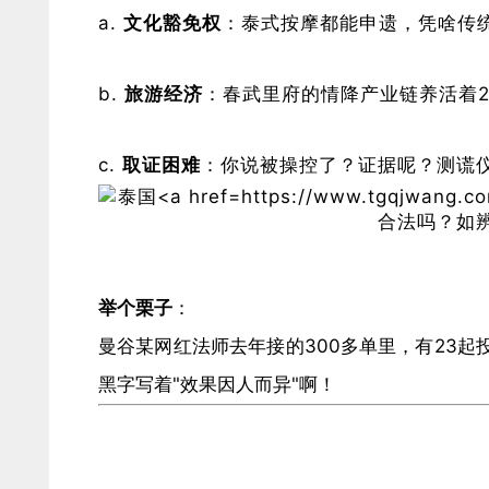
​文化豁免权​
​：泰式按摩都能申遗，凭啥传
​旅游经济​
​：春武里府的
情降
产业链养活着
​取证困难​
​：你说被操控了？证据呢？测谎
​举个栗子​
​：
曼谷某网红法师去年接的300多单里，有23
黑字写着"效果因人而异"啊！