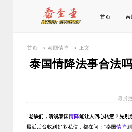
首页
泰
首页
>
泰國情降
> 正文
泰国情降法事合法
最后更新
​"老铁们，听说泰国
情降
能让人回心转意？先别急
最近后台收到好多私信，都在问："泰国
情降