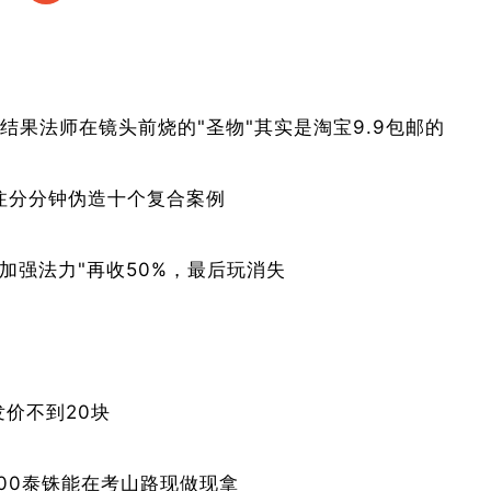
骗术
大起
底：
结果法师在镜头前烧的"圣物"其实是淘宝9.9包邮的
这些
注分分钟伪造十个复合案例
套路
你中
要加强法力"再收50%，最后玩消失
过几
个？​
发价不到20块
500泰铢能在考山路现做现拿