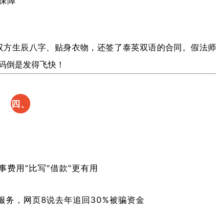
保障
双方生辰八字、贴身衣物，还签了泰英双语的合同。假法师
款码倒是发得飞快！
​四、
踩雷
自救
指
事费用"比写"借款"更有用
南：
文服务，网页8说去年追回30%被骗资金
钱花