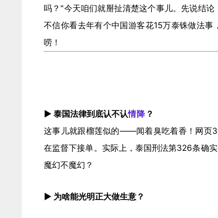
吗？"今天咱们就掰扯清楚这个事儿。先说结论：
不信你看去年有个中国游客花15万泰铢做法事
唠！
​▶ 泰国法律到底认不认
情降
？​
这事儿就跟榴莲似的——闻着臭吃着香！网页3
在监督下接单。实际上，泰国刑法第326条确实
魔幻不魔幻？
​▶ 为啥能光明正大做生意？​