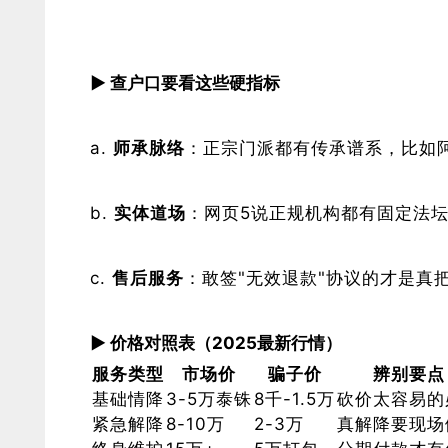
​▶ 查户口要看这些硬指标​
​师承脉络​
​：正宗门派都有传承谱系，比如
​实体道场​
​：网页5说正规机构都有固定法
​售后服务​
​：敢签"无效退款"协议的才是
​▶ 价格对照表（2025最新行情）​
服务类型
市场价
骗子价
辨别要点
基础
情降
3-5万泰铢
8千-1.5万
砍价太容易的
紧急解降
8-10万
2-3万
真解降要现场