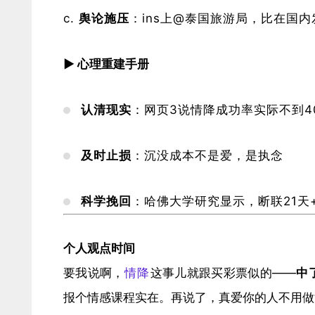
​舆论施压​
​：ins上@泰国旅游局，比在国
​▶ 心理重建手册​
​认清现实​
​：网页3说
情降
成功率实际不到4
​及时止损​
​：沉没成本不是爱，是执念
​科学挽回​
​：哈佛大学研究显示，断联21
​个人观点时间​
要我说啊，
情降
这事儿就跟买彩票似的——​
​
报个情感课程实在。再说了，真爱你的人不用做