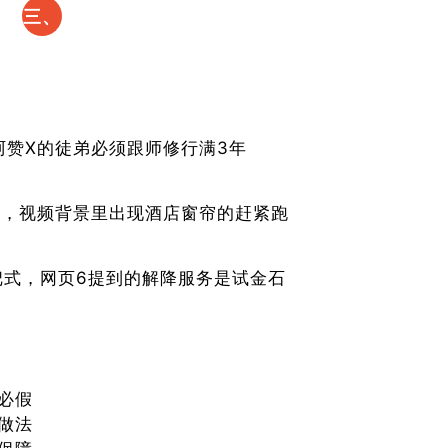
​三、
火眼
金
睛：
阿赞X的徒弟必须跟师修行满3年
三步
坛，视频背景里出现酒店窗帘的赶紧跑
揪出
正规
真把式，网页6提到的解降服务是试金石
机构​
必假
做法