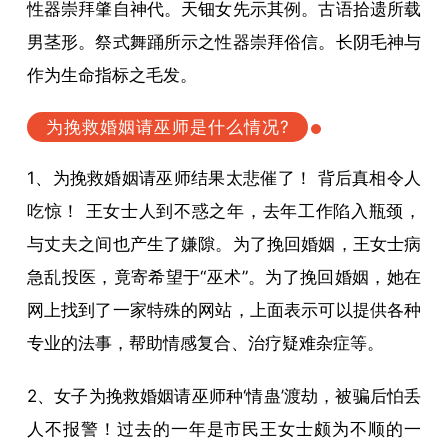
性器崇拜肇自神代。天钿女先示其例。古语拾遗所载
男茎形。祭式舞踊所示之性器崇拜俗信。长阴毛神与
作为生命指标之毛发。
为挽救婚姻请巫师是什么情况?
1、为挽救婚姻请巫师结果太悲催了！ 背后真相令人
吃惊！ 王女士人到不惑之年，去年工作陷入瓶颈，
与丈夫之间也产生了嫌隙。为了挽回婚姻，王女士病
急乱投医，竟寄希望于“巫术”。为了挽回婚姻，她在
网上找到了一家特殊的网站，上面表示可以提供各种
专业的法事，帮助情感复合、治疗疑难杂症等。
2、女子为挽救婚姻请巫师种‘情蛊’渡劫，被骗后怕丢
人不报警！过去的一年是市民王女士颇为不顺的一