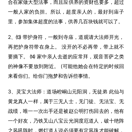
合在家做大型法事，而且应供养的资财也要多，超过
一般人家的负担。所以，超度亲人的，最好到庙子
里，参加集体超度的法事，供养几百块钱就可以了。
2、⒀ 带护身符，一般到寺庙，道观请大法师开光，
再把护身符带在身上。 没开的不必再带，带上就不
要摘下。 ⒁ 家中亲人去逝的应常拜，观音菩萨之类
的神像不要放到附近。 (可能他她会在特定的时候回
来看你们。给你门拖梦和告诉些事情。
3、灵宝大法师：道场崆峒山元阳洞，无徒弟 此仙与
黄龙真人一样，属于三无人士，无门徒、无法宝、无
战绩，唯一一次出手还是被赵公明打伤回去的，他有
一个好友，乃铁叉山八宝云光洞度厄道人，破十绝阵
之风吼阵时，燃灯道人说必须要有定风珠才能破解，