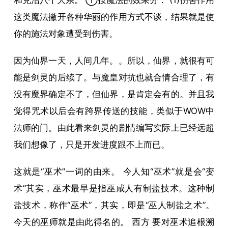
和兑沼八个大系。 ①按魔法的效果分： (1)伤害作用
这类魔法撇开各种华丽的作用方式不谈，结果就是使
你的施法对象遭受到伤害。
因为仙界一天，人间几年。。所以，仙界，就很有可
能是剑灵的后续了。与魔皇对抗也就合情合理了，有
没有魔界确定不了，但仙界，是肯定会有的。并且我
觉得咒术以后会有跨界传送的技能，类似于WOW中
法师的门。由此看来剑灵的剧情编写实际上已经远超
我们想像了，只是开发进度跟不上而已。
这就是“巫术”一词的由来。 今人知“巫术”就是会“变
术”其实，巫术最早是指巫咸人有制盐技术。这种制
盐技术，称作“巫术”，其实，即是“巫人制盐之术”。
今天的巫师就是由此得名的。 西方 要对巫术追根溯