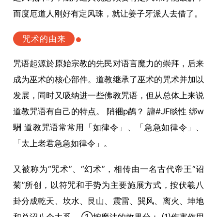
而度厄道人刚好有定风珠，就让姜子牙派人去借了。
咒术的由来
咒语起源於原始宗教的先民对语言魔力的崇拜，后来
成为巫术的核心部件。道教继承了巫术的咒术并加以
发展，同时又吸纳进一些佛教咒语，但从总体上来说
道教咒语有自己的特点。 陗裍p鶓？ 譠#JF睒性 绑w
駲 道教咒语常常用「如律令」、「急急如律令」、
「太上老君急急如律令」。
又被称为“咒术”、“幻术”，相传由一名古代帝王“诏
菊”所创，以符咒和手势为主要施展方式，按伏羲八
卦分成乾天、坎水、艮山、震雷、巽风、离火、坤地